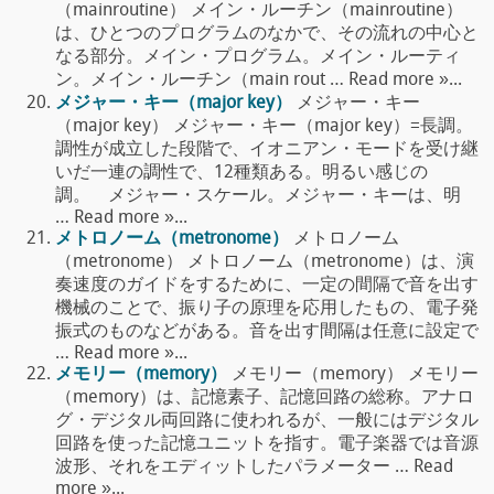
（mainroutine） メイン・ルーチン（mainroutine）
は、ひとつのプログラムのなかで、その流れの中心と
なる部分。メイン・プログラム。メイン・ルーティ
ン。メイン・ルーチン（main rout … Read more »...
メジャー・キー（major key）
メジャー・キー
（major key） メジャー・キー（major key）=長調。
調性が成立した段階で、イオニアン・モードを受け継
いだ一連の調性で、12種類ある。明るい感じの
調。 メジャー・スケール。メジャー・キーは、明
… Read more »...
メトロノーム（metronome）
メトロノーム
（metronome） メトロノーム（metronome）は、演
奏速度のガイドをするために、一定の間隔で音を出す
機械のことで、振り子の原理を応用したもの、電子発
振式のものなどがある。音を出す間隔は任意に設定で
… Read more »...
メモリー（memory）
メモリー（memory） メモリー
（memory）は、記憶素子、記憶回路の総称。アナロ
グ・デジタル両回路に使われるが、一般にはデジタル
回路を使った記憶ユニットを指す。電子楽器では音源
波形、それをエディットしたパラメーター … Read
more »...