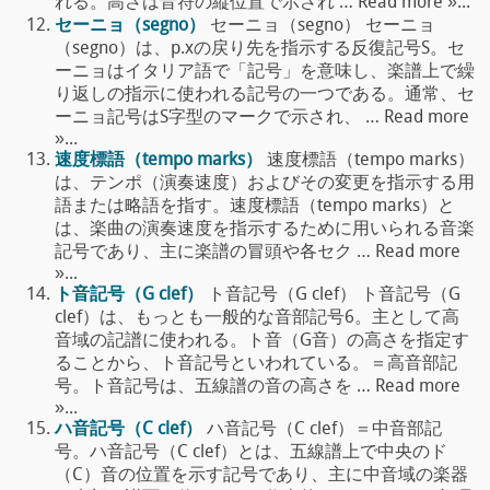
れる。高さは音符の縦位置で示され … Read more »...
セーニョ（segno）
セーニョ（segno） セーニョ
（segno）は、p.xの戻り先を指示する反復記号S。セ
ーニョはイタリア語で「記号」を意味し、楽譜上で繰
り返しの指示に使われる記号の一つである。通常、セ
ーニョ記号はS字型のマークで示され、 … Read more
»...
速度標語（tempo marks）
速度標語（tempo marks）
は、テンポ（演奏速度）およびその変更を指示する用
語または略語を指す。速度標語（tempo marks）と
は、楽曲の演奏速度を指示するために用いられる音楽
記号であり、主に楽譜の冒頭や各セク … Read more
»...
ト音記号（G clef）
ト音記号（G clef） ト音記号（G
clef）は、もっとも一般的な音部記号6。主として高
音域の記譜に使われる。ト音（G音）の高さを指定す
ることから、ト音記号といわれている。＝高音部記
号。ト音記号は、五線譜の音の高さを … Read more
»...
ハ音記号（C clef）
ハ音記号（C clef）＝中音部記
号。ハ音記号（C clef）とは、五線譜上で中央のド
（C）音の位置を示す記号であり、主に中音域の楽器