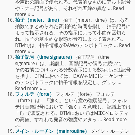
や声部の譜面で使われる。代表的なものにアルト記号
やテナー記号があり、それぞれ五線の異な … Read
more »...
拍子（meter、time）
拍子（meter、time）は、ある
拍数でまとめられた音楽的な時間を指し、拍子記号に
よって指示される。その指示によって小節が区切ら
れ、拍子の基本的な形態が音符によって表される。
DTMでは、拍子情報がDAWのテンポトラック … Read
more »...
拍子記号（time signature）
拍子記号（time
signature）は、楽譜上、音部記号や調号に続いて、
その右隣につけられる分数表示による数字または記号
を指す。DTMにおいては、DAWやMIDIシーケンサー
のテンポトラックに拍子情報を設定し、グリッ …
Read more »...
フォルテ（forte）
フォルテ（forte） フォルテ
（forte）は、「強く」という意の強弱記号。フォル
テは音楽記号において「強く」を意味し、記譜上では
「f」で表記される。DTMにおいてはMIDIベロシティ
の高値、すなわち発音の強度やアタッ … Read more
»...
メイン・ルーチン（mainroutine）
メイン・ルーチン