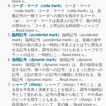
more »...
コーダ・マーク（coda mark）
コーダ・マーク
（coda mark） コーダ・マーク（coda mark）は、反
復記号の一種でコーダヘの進行を指示するマーク。
（φ）。コーダ・マークは楽譜上の記号で、曲の特定
の部分から「コーダ」と呼ばれる終結部へジャンプ
… Read more »...
臨時記号（accidental mark）
臨時記号（accidental
mark） 臨時記号（accidental mark）は、楽曲の途中
で特定の音の高さを一時的に半音上または下に変化さ
せる記号を指す。調号以外につけられるシャープやフ
ラットのほか、一時的にこ … Read more »...
強弱記号（dynamic mark）
強弱記号（dynamic
mark） 強弱記号（dynamic mark）は、音の強弱を指
定する記号。個々の音への記号、まとまった部分への
記号、上記の双方への記号の3種類に大別される。強
弱記号（dynamic mark） … Read more »...
シャープ（sharp）
シャープ（sharp）1 #のこと。あ
る音を半音高く演奏することを指示し、調号や臨時記
号として使われる。記号の意味から転じて、やや高め
のピッチを指すこともある。 シャープ（sharp）2 中
高音域がしっかりとして、音の輪 … Read more »...