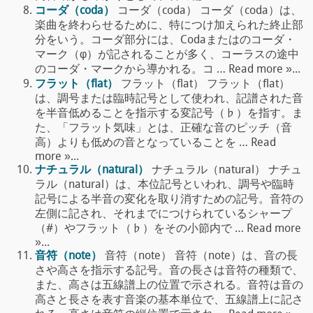
コーダ（coda）
コーダ（coda） コーダ（coda）は、
楽曲を終わらせるために、特につけ加えられた終止部
分をいう。コーダ部分には、Codaまたはのコーダ・
マーク（φ）が記されることが多く、コーラスの途中
のコーダ・マークから導かれる。コ … Read more »...
フラット（flat）
フラット（flat） フラット（flat）
は、調号または臨時記号として使われ、記譜された音
を半音低めることを指示する変記号（♭）を指す。ま
た、「フラット気味」とは、正確な音のピッチ（音
高）よりも低めの音となっていることを … Read
more »...
ナチュラル（natural）
ナチュラル（natural） ナチュ
ラル（natural）は、本位記号といわれ、調号や臨時
記号による半音の変化を取り消すための記号。音符の
左側に記され、それまでにつけられているシャープ
（#）やフラット（♭）をその小節内で … Read more
»...
音符（note）
音符（note） 音符（note）は、音の長
さや高さを指示する記号。音の長さは音符の種類で、
また、高さは五線譜上の位置で示される。音符は音の
高さと長さを表す音楽の基本単位で、五線譜上に記さ