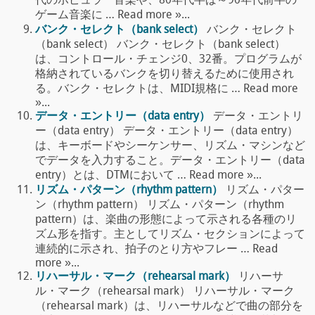
代のポピュラー音楽や、80年代半ば～90年代前半の
ゲーム音楽に … Read more »...
バンク・セレクト（bank select）
バンク・セレクト
（bank select） バンク・セレクト（bank select）
は、コントロール・チェンジ0、32番。プログラムが
格納されているバンクを切り替えるために使用され
る。バンク・セレクトは、MIDI規格に … Read more
»...
データ・エントリー（data entry）
データ・エントリ
ー（data entry） データ・エントリー（data entry）
は、キーボードやシーケンサー、リズム・マシンなど
でデータを入力すること。データ・エントリー（data
entry）とは、DTMにおいて … Read more »...
リズム・パターン（rhythm pattern）
リズム・パター
ン（rhythm pattern） リズム・パターン（rhythm
pattern）は、楽曲の形態によって示される各種のリ
ズム形を指す。主としてリズム・セクションによって
連続的に示され、拍子のとり方やフレー … Read
more »...
リハーサル・マーク（rehearsal mark）
リハーサ
ル・マーク（rehearsal mark） リハーサル・マーク
（rehearsal mark）は、リハーサルなどで曲の部分を