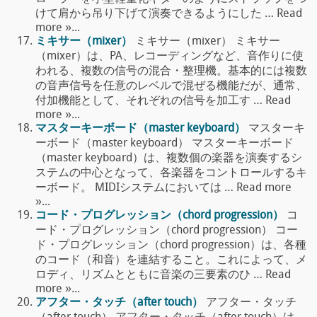
けて肩から吊り下げて演奏できるようにした … Read
more »...
ミキサー（mixer）
ミキサー（mixer） ミキサー
（mixer）は、PA、レコーディングなど、音作りに使
われる、複数の信号の混合・整理機。基本的には複数
の音声信号を任意のレベルで混ぜる機能だが、通常、
付加機能として、それぞれの信号を加工す … Read
more »...
マスターキーボード（master keyboard）
マスターキ
ーボード（master keyboard） マスターキーボード
（master keyboard）は、複数個の楽器を演奏するシ
ステムの中心となって、各楽器をコントロールするキ
ーボード。 MIDIシステムにおいては … Read more
»...
コード・プログレッション（chord progression）
コ
ード・プログレッション（chord progression） コー
ド・プログレッション（chord progression）は、各種
のコード（和音）を連結すること。これによって、メ
ロディ、リズムとともに音楽の三要素のひ … Read
more »...
アフター・タッチ（after touch）
アフター・タッチ