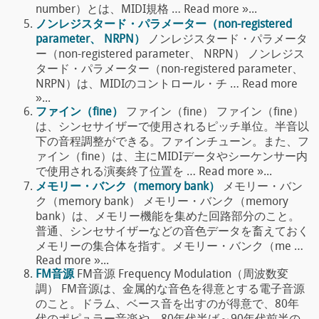
number）とは、MIDI規格 … Read more »...
ノンレジスタード・パラメーター（non-registered
parameter、 NRPN）
ノンレジスタード・パラメータ
ー（non-registered parameter、 NRPN） ノンレジス
タード・パラメーター（non-registered parameter、
NRPN）は、MIDIのコントロール・チ … Read more
»...
ファイン（fine）
ファイン（fine） ファイン（fine）
は、シンセサイザーで使用されるピッチ単位。半音以
下の音程調整ができる。ファインチューン。また、フ
ァイン（fine）は、主にMIDIデータやシーケンサー内
で使用される演奏終了位置を … Read more »...
メモリー・バンク（memory bank）
メモリー・バン
ク（memory bank） メモリー・バンク（memory
bank）は、メモリー機能を集めた回路部分のこと。
普通、シンセサイザーなどの音色データを畜えておく
メモリーの集合体を指す。メモリー・バンク（me …
Read more »...
FM音源
FM音源 Frequency Modulation（周波数変
調） FM音源は、金属的な音色を得意とする電子音源
のこと。ドラム、ベース音を出すのが得意で、80年