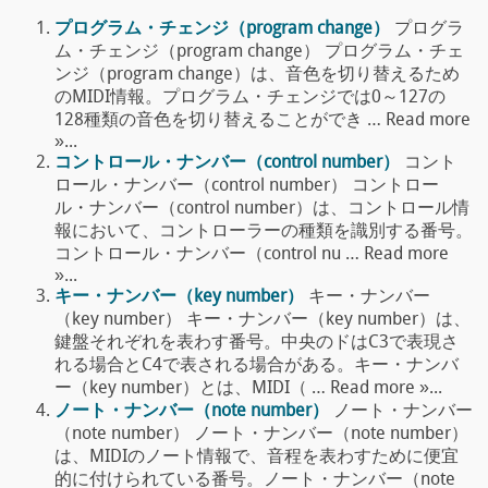
プログラム・チェンジ（program change）
プログラ
ム・チェンジ（program change） プログラム・チェ
ンジ（program change）は、音色を切り替えるため
のMIDI情報。プログラム・チェンジでは0～127の
128種類の音色を切り替えることができ … Read more
»...
コントロール・ナンバー（control number）
コント
ロール・ナンバー（control number） コントロー
ル・ナンバー（control number）は、コントロール情
報において、コントローラーの種類を識別する番号。
コントロール・ナンバー（control nu … Read more
»...
キー・ナンバー（key number）
キー・ナンバー
（key number） キー・ナンバー（key number）は、
鍵盤それぞれを表わす番号。中央のドはC3で表現さ
れる場合とC4で表される場合がある。キー・ナンバ
ー（key number）とは、MIDI（ … Read more »...
ノート・ナンバー（note number）
ノート・ナンバー
（note number） ノート・ナンバー（note number）
は、MIDIのノート情報で、音程を表わすために便宜
的に付けられている番号。ノート・ナンバー（note