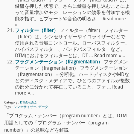
（after touch） アフター・タッチ（after touch）は、
鍵盤を押した状態で、さらに鍵盤を押し込むことによ
って音量増加やモジュレーションの効果を付加する機
能を指す。ビブラートや音色の明るさ … Read more
»...
フィルター（filter）
フィルター（filter） フィルター
（filter）は、シンセサイザーやイコライザーなどで
使用される音域コントロール。ローパスフィルター、
ハイパスフィルター、バンドパスフィルターなど。
DTMにおけるフィルターとは、DT … Read more »...
フラグメンテーション（fragmentation）
フラグメン
テーション（fragmentation） フラグメンテーション
（fragmentation）＝分断化。ハードディスクやMDな
どのディスク・メディアで、ひとつのファイルが複数
の部分に分かれて存在していること。ファ … Read
more »...
Category :
DTM用語ふ
Tags :
シンセサイザー
,
データ
「プログラム・ナンバー（program number）とは」DTM
用語としての「プログラム・ナンバー（program
number）」の意味などを解説