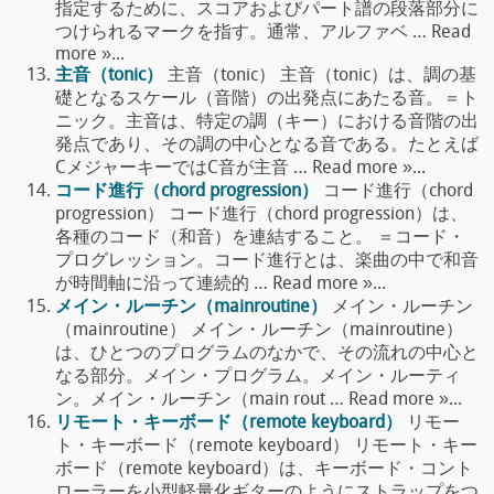
指定するために、スコアおよびパート譜の段落部分に
つけられるマークを指す。通常、アルファベ … Read
more »...
主音（tonic）
主音（tonic） 主音（tonic）は、調の基
礎となるスケール（音階）の出発点にあたる音。＝ト
ニック。主音は、特定の調（キー）における音階の出
発点であり、その調の中心となる音である。たとえば
CメジャーキーではC音が主音 … Read more »...
コード進行（chord progression）
コード進行（chord
progression） コード進行（chord progression）は、
各種のコード（和音）を連結すること。 ＝コード・
プログレッション。コード進行とは、楽曲の中で和音
が時間軸に沿って連続的 … Read more »...
メイン・ルーチン（mainroutine）
メイン・ルーチン
（mainroutine） メイン・ルーチン（mainroutine）
は、ひとつのプログラムのなかで、その流れの中心と
なる部分。メイン・プログラム。メイン・ルーティ
ン。メイン・ルーチン（main rout … Read more »...
リモート・キーボード（remote keyboard）
リモー
ト・キーボード（remote keyboard） リモート・キー
ボード（remote keyboard）は、キーボード・コント
ローラーを小型軽量化ギターのようにストラップをつ