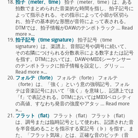
拍子（meter、time）
拍子（meter、time）は、ある
拍数でまとめられた音楽的な時間を指し、拍子記号に
よって指示される。その指示によって小節が区切ら
れ、拍子の基本的な形態が音符によって表される。
DTMでは、拍子情報がDAWのテンポトラック … Read
more »...
拍子記号（time signature）
拍子記号（time
signature）は、楽譜上、音部記号や調号に続いて、
その右隣につけられる分数表示による数字または記号
を指す。DTMにおいては、DAWやMIDIシーケンサー
のテンポトラックに拍子情報を設定し、グリッ …
Read more »...
フォルテ（forte）
フォルテ（forte） フォルテ
（forte）は、「強く」という意の強弱記号。フォル
テは音楽記号において「強く」を意味し、記譜上では
「f」で表記される。DTMにおいてはMIDIベロシティ
の高値、すなわち発音の強度やアタッ … Read more
»...
フラット（flat）
フラット（flat） フラット（flat）
は、調号または臨時記号として使われ、記譜された音
を半音低めることを指示する変記号（♭）を指す。ま
た、「フラット気味」とは、正確な音のピッチ（音