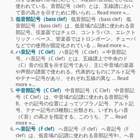
用する楽器の音域に応じて、3種類の音部記号が現在
使われている。音部記号（clef）とは、五線譜におい
て音の高さを示すために用いられ … Read more »...
低音部記号（bass clef）
低音部記号（bass clef） 低
音部記号（bass clef）は、低音域の記譜に使われる音
部記号。弦楽器ではチェロ、コントラバス、エレクト
リック・ベース、管楽器ではトロンボーン、チューバ
などでの使用が固定化されている … Read more »...
ハ音記号（C clef）
ハ音記号（C clef）＝中音部記
号。ハ音記号（C clef）とは、五線譜上で中央のド
（C）音の位置を示す記号であり、主に中音域の楽器
や声部の譜面で使われる。代表的なものにアルト記号
やテナー記号があり、それぞれ五線の異な … Read
more »...
中音部記号（C Clef）
中音部記号（C Clef） 中音部記
号（C Clef）は、中音域の記譜に使われる音部記号
B。その記号の位置によってソプラノ記号、アルト記
号、テナー記号の3種類に分類され、いずれもハ音
（C音）の高さを指定する。このうち、ア … Read
more »...
へ音記号（F clef）
へ音記号（F clef） へ音記号（F
clef）は、低音域の記譜に使われる音部記号9=。へ音