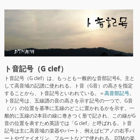
ト音記号（G clef）
ト音記号（G clef）は、もっとも一般的な音部記号6。主と
して高音域の記譜に使われる。ト音（G音）の高さを指定
することから、ト音記号といわれている。＝
高音部記号
。
ト音記号は、五線譜の音の高さを示す記号の一つで、G音
（ソ）の位置を基準に五線のどこに置かれるかを示す。一
般的に五線の2本目の線に巻きつく形で記され、この線がG
音の位置を表すため英語では「G clef」と呼ばれる。ト音
記号は主に高音域の楽器やパート、例えばピアノの右手パ
ートやヴァイオリン、フルートなどで使われる。DTMの楽