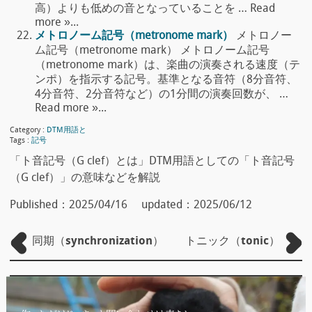
高）よりも低めの音となっていることを … Read
more »...
メトロノーム記号（metronome mark）
メトロノー
ム記号（metronome mark） メトロノーム記号
（metronome mark）は、楽曲の演奏される速度（テ
ンポ）を指示する記号。基準となる音符（8分音符、
4分音符、2分音符など）の1分間の演奏回数が、 …
Read more »...
Category :
DTM用語と
Tags :
記号
「ト音記号（G clef）とは」DTM用語としての「ト音記号
（G clef）」の意味などを解説
Published：
2025/04/16
updated：
2025/06/12
同期（synchronization）
トニック（tonic）