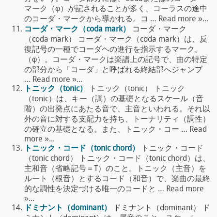
マーク（φ）が記されることが多く、コーラスの途中
のコーダ・マークから導かれる。コ … Read more »...
コーダ・マーク（coda mark）
コーダ・マーク
（coda mark） コーダ・マーク（coda mark）は、反
復記号の一種でコーダヘの進行を指示するマーク。
（φ）。コーダ・マークは楽譜上の記号で、曲の特定
の部分から「コーダ」と呼ばれる終結部へジャンプ
… Read more »...
トニック（tonic）
トニック（tonic） トニック
（tonic）は、キー（調）の基礎となるスケール（音
階）の出発点にあたる音で、主音といわれる。それ以
外の音に対する支配力を持ち、トーナリティ（調性）
の確立の基礎となる。また、トニック・コー … Read
more »...
トニック・コード（tonic chord）
トニック・コード
（tonic chord） トニック・コード（tonic chord）は、
主和音（省略記号＝T）のこと。トニック（主音）を
ルート（根音）とするコード（和音）で、楽曲の最終
的な調性を決定づける唯一のコードと … Read more
»...
ドミナント（dominant）
ドミナント（dominant） ド