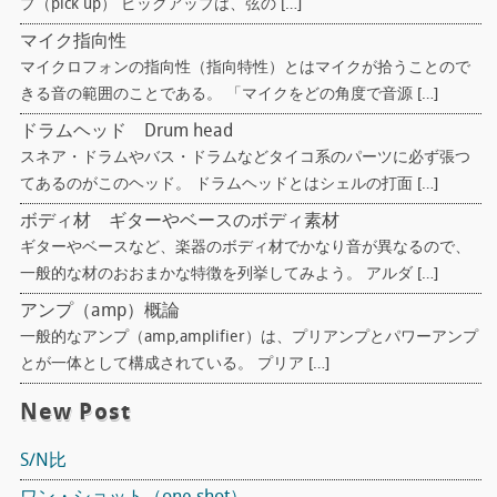
プ（pick up） ピックアップは、弦の […]
マイク指向性
マイクロフォンの指向性（指向特性）とはマイクが拾うことので
きる音の範囲のことである。 「マイクをどの角度で音源 […]
ドラムヘッド Drum head
スネア・ドラムやバス・ドラムなどタイコ系のパーツに必ず張つ
てあるのがこのヘッド。 ドラムヘッドとはシェルの打面 […]
ボディ材 ギターやベースのボディ素材
ギターやベースなど、楽器のボディ材でかなり音が異なるので、
一般的な材のおおまかな特徴を列挙してみよう。 アルダ […]
アンプ（amp）概論
一般的なアンプ（amp,amplifier）は、プリアンプとパワーアンプ
とが一体として構成されている。 プリア […]
New Post
S/N比