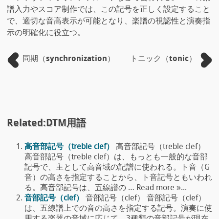
譜入力やスコア制作では、この記号を正しく設定すること
で、適切な音高表示が可能となり、楽譜の視認性と演奏指
示の明確化に役立つ。
同期（synchronization）
トニック（tonic）
Related:DTM用語
高音部記号（treble clef）
高音部記号（treble clef）
高音部記号（treble clef）は、もっとも一般的な音部
記号で、主として高音域の記譜に使われる。ト音（G
音）の高さを指定することから、ト音記号ともいわれ
る。高音部記号は、五線譜の … Read more »...
音部記号（clef）
音部記号（clef） 音部記号（clef）
は、五線譜上での音の高さを指定する記号。演奏に使