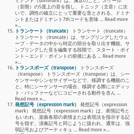
ミナント（dominant）は、属音のこと。スケール
（音階）の5度上の音を指し、トニック（主音）に次
いで、調性の確立にとって重要な音とされる。ドミナ
ントまたはドミナント7thコードを意味 … Read more
»...
トランケート（truncate）
トランケート（truncate）
トランケート（truncate）は、サンプリングしたウェ
ーブ・データの中から特定の部分を取り出す機能。サ
ンプリングした音を編集する段階で、スタート・ポイ
ント～エンド・ポイントの前後にある … Read more
»...
トランスポーズ（transpose）
トランスポーズ
（transpose） トランスポーズ（transpose）は、シー
ケンサーやシンセサイザーなどで、移調する機能のこ
と。特にシーケンサーの場合、移調する際にエディッ
ト・バッファーなどにコピーされる動作を含ん …
Read more »...
発想記号（expression mark）
発想記号（expression
mark） 発想記号（expression mark）は、表情記号と
もいわれ、楽曲各部の表情または表現法を指示する記
号を指す。演奏記号と同じように扱われ、通常は、強
弱記号およびアーティキュ … Read more »...