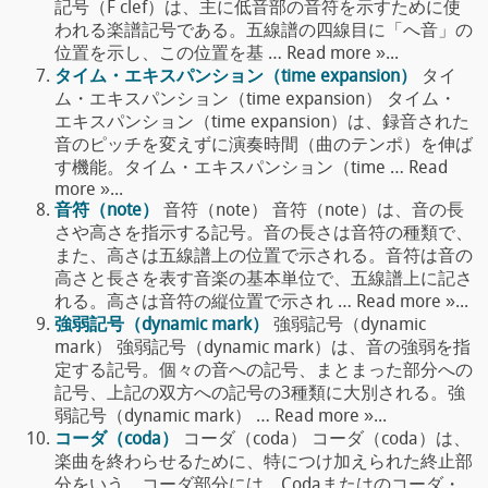
記号（F clef）は、主に低音部の音符を示すために使
われる楽譜記号である。五線譜の四線目に「へ音」の
位置を示し、この位置を基 … Read more »...
タイム・エキスパンション（time expansion）
タイ
ム・エキスパンション（time expansion） タイム・
エキスパンション（time expansion）は、録音された
音のピッチを変えずに演奏時間（曲のテンポ）を伸ば
す機能。タイム・エキスパンション（time … Read
more »...
音符（note）
音符（note） 音符（note）は、音の長
さや高さを指示する記号。音の長さは音符の種類で、
また、高さは五線譜上の位置で示される。音符は音の
高さと長さを表す音楽の基本単位で、五線譜上に記さ
れる。高さは音符の縦位置で示され … Read more »...
強弱記号（dynamic mark）
強弱記号（dynamic
mark） 強弱記号（dynamic mark）は、音の強弱を指
定する記号。個々の音への記号、まとまった部分への
記号、上記の双方への記号の3種類に大別される。強
弱記号（dynamic mark） … Read more »...
コーダ（coda）
コーダ（coda） コーダ（coda）は、
楽曲を終わらせるために、特につけ加えられた終止部
分をいう。コーダ部分には、Codaまたはのコーダ・