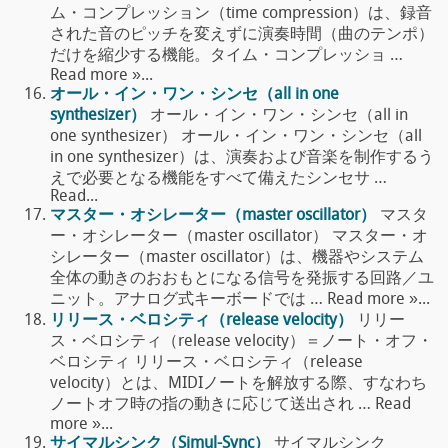
ム・コンプレッション（time compression）は、録音
された音のピッチを変えずに演奏時間（曲のテンポ）
だけを縮少する機能。タイム・コンプレッショ …
Read more »...
オール・イン・ワン・シンセ（all in one
synthesizer）
オール・イン・ワン・シンセ（all in
one synthesizer） オール・イン・ワン・シンセ（all
in one synthesizer）は、演奏および音楽を制作するう
えで必要となる機能をすべて備えたシンセサ …
Read...
マスター・オシレーター（master oscillator）
マスタ
ー・オシレーター（master oscillator） マスター・オ
シレーター（master oscillator）は、機器やシステム
全体の動きのおおもとになる信号を発振する回路／ユ
ニット。アナログ式キーボードでは … Read more »...
リリース・ベロシティ（release velocity）
リリー
ス・ベロシティ（release velocity）＝ノート・オフ・
ベロシティ リリース・ベロシティ（release
velocity）とは、MIDIノートを解放する際、すなわち
ノートオフ時の指の動きに応じて送出され … Read
more »...
サイマルシンク（Simul-Sync）
サイマルシンク