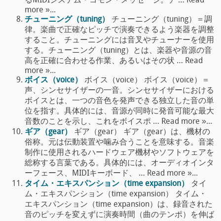
るMIDIシステム・コモン・メッセージ。チ … Read
more »...
チューニング（tuning）
チューニング（tuning）＝調
律。楽曲で正確なピッチで演奏できるよう楽器を調整
すること。チューニングには音叉やチューナーを使用
する。チューニング（tuning）とは、楽器や音源の音
高を正確に合わせる作業、あるいはその状 … Read
more »...
ボイス（voice）
ボイス（voice） ボイス（voice）＝
声、シンセサイザーの一音。シンセサイザーにおける
ボイスとは、一つの音色を発声できる独立した音の単
位を指す。具体的には、音源が同時に発音可能な最大
音数のことを示し、これをボイスポ … Read more »...
ギア（gear）
ギア（gear） ギア（gear）は、機材の
俗称。元は伝動装置や噛み合うことを意味する。音楽
制作に使用されるハードウェア機材やソフトウェアを
総称する言葉である。具体的には、オーディオインタ
ーフェース、MIDIキーボード、 … Read more »...
タイム・エキスパンション（time expansion）
タイ
ム・エキスパンション（time expansion） タイム・
エキスパンション（time expansion）は、録音された
音のピッチを変えずに演奏時間（曲のテンポ）を伸ば