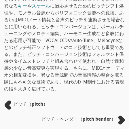
異なる
キー
や
スケール
に適応させるためのピッチシフト処
理や、モノラル音源からポリフォニック音源への変換、あ
るいはMIDIノート情報と音声のピッチを連動させる場合な
どに用いられる。ピッチ・コンバージョンは、ボーカルチ
ューニングやメロディ編集、ハーモニー生成など多岐にわ
たる応用が可能で、VOCALOIDやAuto-Tune、Melodyneな
どのピッチ補正ソフトウェアのコア技術としても重要であ
る。また、ピッチ・コンバージョン技術はフォルマント保
持やタイムストレッチと組み合わせて使われ、自然で違和
感の少ない音高変更を実現する。さらに、MIDIとオーディ
オの相互変換や、異なる音源間での音高情報の整合を取る
際にも不可欠な技術であり、現代のDTM制作における表現
の幅を大きく広げている。
ピッチ（pitch）
ピッチ・ベンダー（pitch bender）