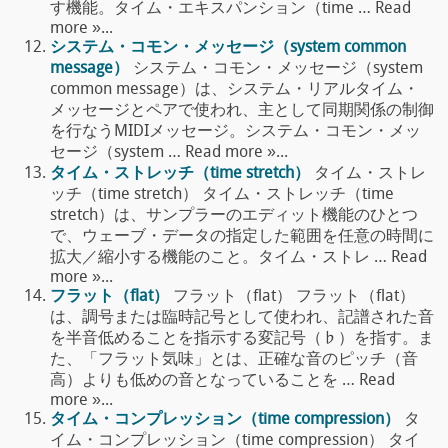
す機能。タイム・エキスパンション（time … Read
more »...
システム・コモン・メッセージ（system common
message）
システム・コモン・メッセージ（system
common message）は、システム・リアルタイム・
メッセージとペアで使われ、主として同期関係の制御
を行なうMIDIメッセージ。システム・コモン・メッ
セージ（system … Read more »...
タイム・ストレッチ（time stretch）
タイム・ストレ
ッチ（time stretch） タイム・ストレッチ（time
stretch）は、サンプラーのエディット機能のひとつ
で、ウェーブ・データの指定した範囲を任意の時間に
拡大／縮小する機能のこと。タイム・ストレ … Read
more »...
フラット（flat）
フラット（flat） フラット（flat）
は、調号または臨時記号として使われ、記譜された音
を半音低めることを指示する変記号（♭）を指す。ま
た、「フラット気味」とは、正確な音のピッチ（音
高）よりも低めの音となっていることを … Read
more »...
タイム・コンプレッション（time compression）
タ
イム・コンプレッション（time compression） タイ