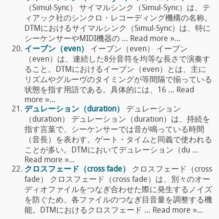
（Simul-Sync） サイマルシンク（Simul-Sync）は、テ
ィアック社のシンクロ・レコーディング機構の名称。
DTMにおけるサイマルシンク（Simul-Sync）は、特に
シーケンサーやMIDI機器の … Read more »...
イーブン（even）
イーブン（even） イーブン
（even）は、連続した8分音符を均等な長さで演奏す
ること。DTMにおけるイーブン（even）とは、主に
リズムやグルーヴのタイミングが等間隔で揃っている
状態を指す用語である。具体的には、16 … Read
more »...
デュレーション（duration）
デュレーション
（duration） デュレーション（duration）は、持続を
指す言葉で、シーケンサーでは音が鳴っている時間
（音長）を表わす。ゲート・タイムと同義で使われる
ことが多い。DTMにおいてデュレーション（du …
Read more »...
クロスフェード（cross fade）
クロスフェード（cross
fade） クロスフェード（cross fade）は、別々のオー
ディオファイルをつなぎ合わせた際に発生するノイズ
を防ぐため、各ファイルのつなぎ目音量を調整する機
能。DTMにおけるクロスフェード … Read more »...