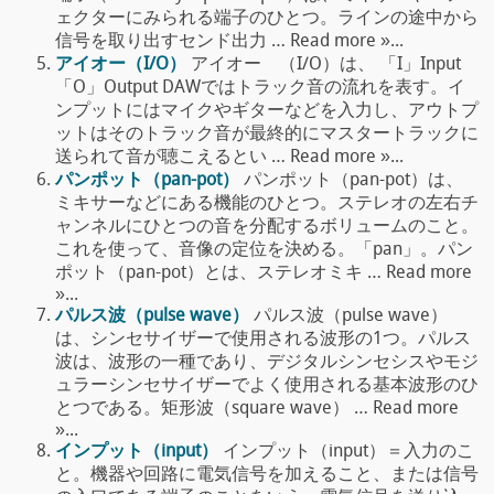
ェクターにみられる端子のひとつ。ラインの途中から
信号を取り出すセンド出力 … Read more »...
アイオー（I/O）
アイオー （I/O）は、 「I」Input
「O」Output DAWではトラック音の流れを表す。イ
ンプットにはマイクやギターなどを入力し、アウトプ
ットはそのトラック音が最終的にマスタートラックに
送られて音が聴こえるとい … Read more »...
パンポット（pan-pot）
パンポット（pan-pot）は、
ミキサーなどにある機能のひとつ。ステレオの左右チ
ャンネルにひとつの音を分配するボリュームのこと。
これを使って、音像の定位を決める。「pan」。パン
ポット（pan-pot）とは、ステレオミキ … Read more
»...
パルス波（pulse wave）
パルス波（pulse wave）
は、シンセサイザーで使用される波形の1つ。パルス
波は、波形の一種であり、デジタルシンセシスやモジ
ュラーシンセサイザーでよく使用される基本波形のひ
とつである。矩形波（square wave） … Read more
»...
インプット（input）
インプット（input）＝入力のこ
と。機器や回路に電気信号を加えること、または信号