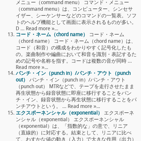
メニュー（command menu） コマンド・メニュー
（command menu）は、コンピューター、シンセサ
イザー、シーケンサーなどのコマンドの一覧表。ソフ
トのヘルプ機能として画面に表示されるものが多い。
D … Read more »...
コード・ネーム（chord name）
コード・ネーム
（chord name） コード・ネーム（chord name）は、
コード（和音）の構成をわかりやすく記号化したも
の。楽曲制作や編曲において和音を識別・表記するた
めの記号や名称を指す。コードは複数の音が同時 …
Read more »...
パンチ・イン（punch in）/パンチ・アウト（punch
out）
パンチ・イン（punch in）/パンチ・アウト
（punch out） MTRなどで、テープを走行させたまま
再生状態から録音状態に即座に移行することをパン
チ・イン、録音状態から再生状態に移行することをパ
ンチアウトという。 … Read more »...
エクスポーネンシャル（exponential）
エクスポーネ
ンシャル（exponential） エクスポーネンシャル
（exponential）は、「指数的な」の意で、リニア
（直線的）に対応する。結束として、リニアに比べ
て、わすかな値の動き（入力）で大きな作用（出力）