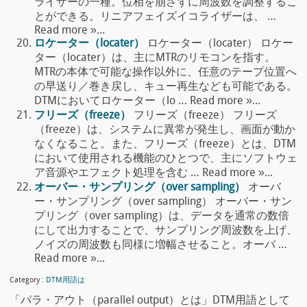
ライザーの一種。位相を崩さずに周波数を調整するこ
とができる。リニアフェイズイコライザーは、 …
Read more »...
ロケーター（locater）
ロケーター（locater） ロケー
ター（locater）は、主にMTRのリモコンを指す。
MTRの本体で可能な操作以外に、任意のテープ位置へ
の早送り／巻き戻し、キュー再生なども可能である。
DTMにおいてロケーター（lo … Read more »...
フリーズ（freeze）
フリーズ（freeze） フリーズ
（freeze）は、システムに異常が発生し、画面が動か
なくなること。また、フリーズ（freeze）とは、DTM
において使用される機能のひとつで、主にソフトウェ
ア音源やエフェクト処理を含む … Read more »...
オーバー・サンプリング（over sampling）
オーバ
ー・サンプリング（over sampling） オーバー・サン
プリング（over sampling）は、データを通常の数倍
にして出力することで、サンプリング周波数を上げ、
ノイズの周波数も同様に増幅させること。オーバ …
Read more »...
Category :
DTM用語は
「パラ・アウト（parallel output）とは」DTM用語として