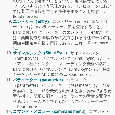
の入口である端子のことをいう。電気信号を送り込
む、入力するという意味がある。コンピュータにおい
ては装置に情報を与える操作をすることを指す。 …
Read more »...
エントリー（entry）
エントリー（entry） エントリ
ー（entry）＝パラメーターに値を登録すること。
DTMにおけるパラメーターのエントリー（entry）と
は、楽曲制作や編集の際に入力される各種データの初
期値や開始点を指す用語である。これ … Read more
»...
サイマルシンク（Simul-Sync）
サイマルシンク
（Simul-Sync） サイマルシンク（Simul-Sync）は、テ
ィアック社のシンクロ・レコーディング機構の名称。
DTMにおけるサイマルシンク（Simul-Sync）は、特に
シーケンサーやMIDI機器の … Read more »...
パラメーター（parameter）
パラメーター
（parameter） パラメーター（parameter）は、可変
要素のこと。回路や機械を動かすとき、操作できる要
素を指す。簡単な例としては、ラジオの音量を変化さ
せるボリュームのツマミもひとつのパラメーターで
… Read more »...
コマンド・メニュー（command menu）
コマンド・