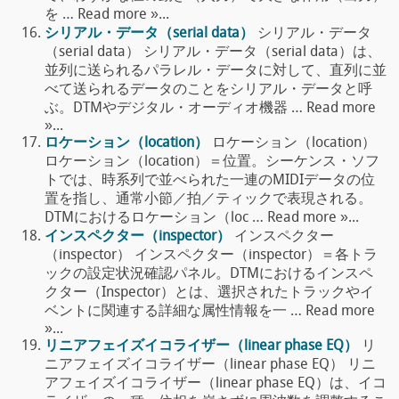
を … Read more »...
シリアル・データ（serial data）
シリアル・データ
（serial data） シリアル・データ（serial data）は、
並列に送られるパラレル・データに対して、直列に並
べて送られるデータのことをシリアル・データと呼
ぶ。DTMやデジタル・オーディオ機器 … Read more
»...
ロケーション（location）
ロケーション（location）
ロケーション（location）＝位置。シーケンス・ソフ
トでは、時系列で並べられた一連のMIDIデータの位
置を指し、通常小節／拍／ティックで表現される。
DTMにおけるロケーション（loc … Read more »...
インスペクター（inspector）
インスペクター
（inspector） インスペクター（inspector）＝各トラ
ックの設定状況確認パネル。DTMにおけるインスペ
クター（Inspector）とは、選択されたトラックやイ
ベントに関連する詳細な属性情報を一 … Read more
»...
リニアフェイズイコライザー（linear phase EQ）
リ
ニアフェイズイコライザー（linear phase EQ） リニ
アフェイズイコライザー（linear phase EQ）は、イコ