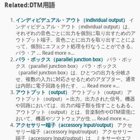
Related:DTM用語
インディビデュアル・アウト（individual output）
イ
ンディビデュアル・アウト（individual output）は、
それぞれの音色ごとに出力を個別に取り出すためのア
ウトプット端子。音色ごとに出力を取り出すことによ
って、個別にエフェクト処理を行なうことができる。
パラ・ア … Read more »...
パラ・ボックス（parallel junction box）
パラ・ボッ
クス（parallel junction box） パラ・ボックス
（parallel junction box）は、ひとつの出力を分岐さ
せ、複数の入力に対応させるためのアダプター。通常
は内部に電子回路を持たす、 … Read more »...
アウトプット（output）
アウトプット（output） ア
ウトプット（output）＝出力。出力された信号。機器
や回路においては、出力の端子類を指すこともある。
アウトプット（output）とは、音楽制作やDTM環境に
おいて、機器やソフトウェアが生 … Read more »...
アクセサリー端子（accessory lnput/output）
アクセ
サリー端子（accessory lnput/output） アクセサリー
端子（accessory lnput/output）は、ミキサーやエフ