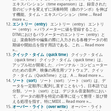
エキスパンション（time expansion）は、録音された
音のピッチを変えずに演奏時間（曲のテンポ）を伸ば
す機能。タイム・エキスパンション（time … Read
more »...
エントリー（entry）
エントリー（entry） エントリ
ー（entry）＝パラメーターに値を登録すること。
DTMにおけるパラメーターのエントリー（entry）と
は、楽曲制作や編集の際に入力される各種データの初
期値や開始点を指す用語である。これ … Read more
»...
クイック・タイム（quick time）
クイック・タイム
（quick time） クイック・タイム（quick time）は、
アップル社が開発した、パーソナル・コンピューター
のための音声、映像の再生用ソフトウェア。クイッ
ク・タイム（QuickTime）とは、A … Read more »...
ソート（sort）
ソート（sort） ソート（sort）は、デ
ータを一定順序に配列し直すことをいう。日本語では
分類。ソート（sort）とは、デジタル音楽制作におい
て、データの順序を特定の基準に従って整理・並び替
える処理を指す。特にMIDI … Read more »...
オーバー・ライト（over write）
オーバー・ライト