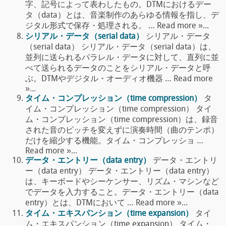
字、記号によって表わしたもの。DTMにおけるデー
タ（data）とは、音楽制作のあらゆる情報を指し、デ
ジタル形式で保存・処理される。 … Read more »...
シリアル・データ（serial data）
シリアル・データ
（serial data） シリアル・データ（serial data）は、
並列に送られるパラレル・データに対して、直列に並
べて送られるデータのことをシリアル・データと呼
ぶ。DTMやデジタル・オーディオ機器 … Read more
»...
タイム・コンプレッション（time compression）
タ
イム・コンプレッション（time compression） タイ
ム・コンプレッション（time compression）は、録音
された音のピッチを変えずに演奏時間（曲のテンポ）
だけを縮少する機能。タイム・コンプレッショ …
Read more »...
データ・エントリー（data entry）
データ・エントリ
ー（data entry） データ・エントリー（data entry）
は、キーボードやシーケンサー、リズム・マシンなど
でデータを入力すること。データ・エントリー（data
entry）とは、DTMにおいて … Read more »...
タイム・エキスパンション（time expansion）
タイ
ム・エキスパンション（time expansion） タイム・