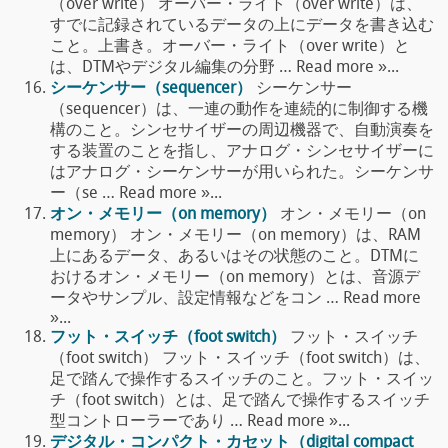
（over write） オーバー・ライト（over write）は、
すでに記録されているデータの上にデータを書き込む
こと。上書き。オーバー・ライト（over write）と
は、DTMやデジタル編集の分野 … Read more »...
シーケンサー（sequencer）
シーケンサー
（sequencer）は、一連の動作を連続的に制御する機
構のこと。シンセサイザーの周辺機器で、自動演奏を
する装置のことを指し、アナログ・シンセサイザーに
はアナログ・シーケンサーが用いられた。シーケンサ
ー（se … Read more »...
オン・メモリー（on memory）
オン・メモリー（on
memory） オン・メモリー（on memory）は、RAM
上にあるデータ、あるいはその状態のこと。DTMに
おけるオン・メモリー（on memory）とは、音源デ
ータやサンプル、設定情報などをコン … Read more
»...
フット・スイッチ（foot switch）
フット・スイッチ
（foot switch） フット・スイッチ（foot switch）は、
足で踏んで操作するスイッチのこと。フット・スイッ
チ（foot switch）とは、足で踏んで操作するスイッチ
型コントローラーであり … Read more »...
デジタル・コンパクト・カセット（digital compact