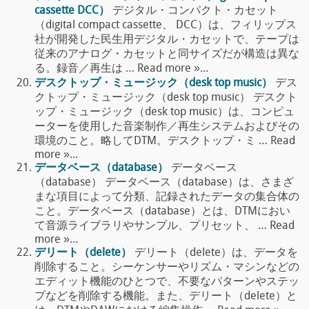
cassette DCC）
デジタル・コンパクト・カセット
（digital compact cassette、 DCC）は、フィリップス
社が開発した民生用デジタル・カセットで、テープは
従来のアナログ・カセットと同サイズだが構造は異な
る。録音／再生は … Read more »...
デスクトップ・ミュージック（desk top music）
デス
クトップ・ミュージック（desk top music） デスクト
ップ・ミュージック（desk top music）は、コンピュ
ーターを使用した音楽制作／再生システムおよびその
環境のこと。略してDTM。デスクトップ・ミ … Read
more »...
データベース（database）
データベース
（database） データベース（database）は、さまざ
まな項目によって分類、記録されたデータの集合体の
こと。データベース（database）とは、DTMにおい
て音源ライブラリやサンプル、プリセット、 … Read
more »...
デリート（delete）
デリート（delete）は、データを
削除すること。シーケンサーやリズム・マシンなどの
エディット機能のひとつで、不要なパターンやステッ
プなどを削除する機能。また、デリート（delete）と