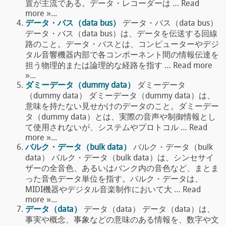
置が主流である。データ・レコーダーは … Read
more »...
データ・バス（data bus）
データ・バス（data bus）
データ・バス（data bus）は、データを伝送する回線
路のこと。データ・バスとは、コンピューターやデジ
タル音響機器内部で各コンポーネント間の情報伝達を
担う物理的または論理的な経路を指す … Read more
»...
ダミーデータ（dummy data）
ダミーデータ
（dummy data） ダミーデータ（dummy data）は、
意味を持たない見せかけのデータのこと。ダミーデー
タ（dummy data）とは、実際の音声や制御情報とし
て使用されないが、システムやプロトコル … Read
more »...
バルク・データ（bulk data）
バルク・データ（bulk
data） バルク・データ（bulk data）は、シンセサイ
ザーの全音色、あるいはバンク内の音色など、まとま
った音色データ単位を指す。バルク・データは、
MIDI機器やデジタル音楽制作において大 … Read
more »...
データ（data）
データ（data） データ（data）は、
事実や概念、事象などの意味のある情報を、数字や文