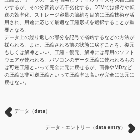
圧縮は、データの一部を省略しファイルサイズを大幅に縮
小するが、その分音質が若干劣化する。DTMでは保存や転
送の効率化、ストレージ容量の節約を目的に圧縮技術が活
用され、用途に応じて最適な圧縮形式を選択することが重
要となる。
データ上の繰り返しの部分を記号で省略するなどの方法が
採られる。また、圧縮される前の状態に戻すことを、復元
もしくは解凍といい、圧縮・復元、解凍には専用のソフト
ウェアが使われる。パソコンのデータ圧縮に使われるもの
は可逆圧縮といって完全に元に戻せるが、画像やMDなど
の圧縮は非可逆圧縮といって圧縮率は高いが完全には元に
戻せない。
データ（data）
データ・エントリー（data entry）