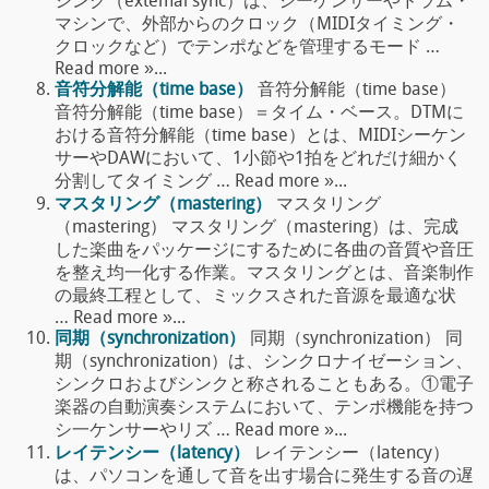
シンク（extemal sync）は、シーケンサーやドラム・
マシンで、外部からのクロック（MIDIタイミング・
クロックなど）でテンポなどを管理するモード …
Read more »...
音符分解能（time base）
音符分解能（time base）
音符分解能（time base）＝タイム・ベース。DTMに
おける音符分解能（time base）とは、MIDIシーケン
サーやDAWにおいて、1小節や1拍をどれだけ細かく
分割してタイミング … Read more »...
マスタリング（mastering）
マスタリング
（mastering） マスタリング（mastering）は、完成
した楽曲をパッケージにするために各曲の音質や音圧
を整え均一化する作業。マスタリングとは、音楽制作
の最終工程として、ミックスされた音源を最適な状
… Read more »...
同期（synchronization）
同期（synchronization） 同
期（synchronization）は、シンクロナイゼーション、
シンクロおよびシンクと称されることもある。①電子
楽器の自動演奏システムにおいて、テンポ機能を持つ
シ一ケンサーやリズ … Read more »...
レイテンシー（latency）
レイテンシー（latency）
は、パソコンを通して音を出す場合に発生する音の遅