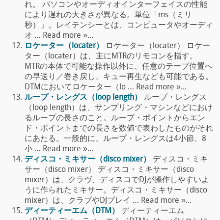
れ。 パソコンやオーディオインターフェイスの性能
により遅れの大きさが異なる。単位「ms（ミリ
秒）」。レイテンシーとは、コンピュータやオーディ
オ … Read more »...
ロケーター（locater）
ロケーター（locater） ロケー
ター（locater）は、主にMTRのリモコンを指す。
MTRの本体で可能な操作以外に、任意のテープ位置へ
の早送り／巻き戻し、キュー再生なども可能である。
DTMにおいてロケーター（lo … Read more »...
ループ・レングス（loop length）
ループ・レングス
（loop length）は、サンプリング・マシンなどにおけ
るループの長さのこと。ループ・ポイントからエン
ド・ポイントまでの長さを数値で表わしたものがそれ
にあたる。一般的に、ループ・レングスは4小節、8
小 … Read more »...
ディスコ・ミキサー（disco mixer）
ディスコ・ミキ
サー（disco mixer） ディスコ・ミキサー（disco
mixer）は、クラヴ、ディスコでDJが操作しやすいよ
うに作られたミキサー。ディスコ・ミキサー（disco
mixer）は、クラブやDJプレイ … Read more »...
ディーティーエム（DTM）
ディーティーエム