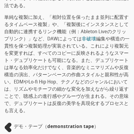
法である。
単純な複製に加え、「相対位置を保ったまま並列に配置す
るタイムベース複製」や、「複製後にインスタンスとして
自動的に連携するリンク機能（例：Ableton Liveのクリッ
プリンク）」など、DAWによっては
非破壊
編集や構造の一
貫性を保つ複製処理が実装されている。これにより複製元
を変更すれば、すべてのコピーに反映されるようなスマー
ト・デュプリケートも可能になる。また、デュプリケート
は単なる効率化だけでなく、音楽的なミニマリズムや反復
構造の演出、パターンベースの作曲スタイルと親和性が高
い。EDMやLo-fi Hip Hop、テクノなどのジャンルにおいて
は、リズムやモチーフの細かな変化を加えながら繰り返す
ことで、聴感上の進行感やグルーヴが生まれる。その意味
で、デュプリケートは反復の美学を具現化するプロセスと
も言える。
デモ・テープ（demonstration tape）