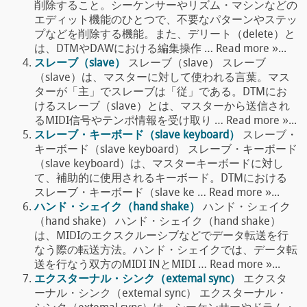
削除すること。シーケンサーやリズム・マシンなどの
エディット機能のひとつで、不要なパターンやステッ
プなどを削除する機能。また、デリート（delete）と
は、DTMやDAWにおける編集操作 … Read more »...
スレーブ（slave）
スレーブ（slave） スレーブ
（slave）は、マスターに対して使われる言葉。マス
ターが「主」でスレーブは「従」である。DTMにお
けるスレーブ（slave）とは、マスターから送信され
るMIDI信号やテンポ情報を受け取り … Read more »...
スレーブ・キーボード（slave keyboard）
スレーブ・
キーボード（slave keyboard） スレーブ・キーボード
（slave keyboard）は、マスターキーボードに対し
て、補助的に使用されるキーボード。DTMにおける
スレーブ・キーボード（slave ke … Read more »...
ハンド・シェイク（hand shake）
ハンド・シェイク
（hand shake） ハンド・シェイク（hand shake）
は、MIDIのエクスクルーシブなどでデータ転送を行
なう際の転送方法。ハンド・シェイクでは、データ転
送を行なう双方のMIDI INとMIDI … Read more »...
エクスターナル・シンク（extemal sync）
エクスタ
ーナル・シンク（extemal sync） エクスターナル・