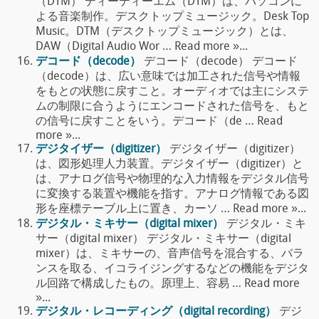
（DTM） ディーティーエム（DTM）は、パソコンに
よる音楽制作。デスクトップミュージック。Desk Top
Music。DTM（デスクトップミュージック）とは、
DAW（Digital Audio Wor … Read more »...
デコード（decode）
デコード（decode） デコード
（decode）は、広い意味では加工された信号や情報
をもとの状態に戻すこと。オーディオでは主にシステ
ムの制限に合うようにエンコードされた信号を、もと
の信号に戻すことをいう。デコード（de … Read
more »...
デジタイザー（digitizer）
デジタイザー（digitizer）
は、図形処理人力装置。デジタイザー（digitizer）と
は、アナログ信号や物理的な入力情報をデジタル信号
に変換する装置や機能を指す。アナログ情報である図
形を座標テーブル上に置き、カーソ … Read more »...
デジタル・ミキサー（digital mixer）
デジタル・ミキ
サー（digital mixer） デジタル・ミキサー（digital
mixer）は、ミキサーの、音声信号を混合する、バラ
ンスを取る、イコライジングするなどの機能をデジタ
ル回路で構成したもの。原理上、容易 … Read more
»...
デジタル・レコーディング（digital recording）
デジ