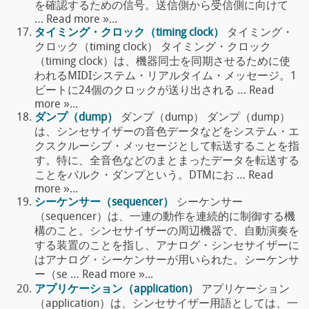
を確認するための信号。送信側から受信側に向けて
… Read more »...
タイミング・クロック（timing clock）
タイミング・
クロック（timing clock） タイミング・クロック
（timing clock）は、機器同士を同期させるために使
われるMIDIシステム・リアルタイム・メッセージ。1
ビートに24個のクロックが送り出される … Read
more »...
ダンプ（dump）
ダンプ（dump） ダンプ（dump）
は、シンセサイザーの音色データなどをシステム・エ
クスクルーシブ・メッセージとして転送することを指
す。特に、全音色などのまとまったデータを転送する
ことをバルク・ダンプという。DTMにお … Read
more »...
シーケンサー（sequencer）
シーケンサー
（sequencer）は、一連の動作を連続的に制御する機
構のこと。シンセサイザーの周辺機器で、自動演奏を
する装置のことを指し、アナログ・シンセサイザーに
はアナログ・シーケンサーが用いられた。シーケンサ
ー（se … Read more »...
アプリケーション（application）
アプリケーション
（application）は、シンセサイザー用語としては、一