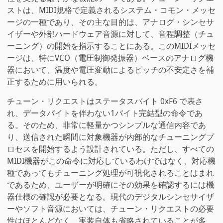
ストは、MIDI規格で定義されるシステム・コモン・メッセ
ージの一種であり、その主な目的は、アナログ・シンセサ
イザーや外部ハードウェア音源に対して、音程調整（チュ
ーニング）の開始を指示することにある。このMIDIメッセ
ージは、特にVCO（電圧制御発振器）ベースのアナログ機
器において、温度や電圧変動によるピッチの不安定さを補
正するために用いられる。
チューン・リクエストはステータスバイト 0xF6 で表さ
れ、データバイトを伴わない1バイト完結型の命令であ
る。そのため、非常に軽量かつシンプルな通信内容であ
り、送信された瞬間に対象機器が内部的なチューニングプ
ロセスを開始するよう設計されている。ただし、すべての
MIDI機器がこの命令に対応しているわけではなく、対応機
種であってもチューニング処理が可視化されることはまれ
であるため、ユーザーが明確にその効果を確認するには機
器仕様の確認が必要となる。現代のデジタルシンセサイザ
ーやソフト音源においては、チューン・リクエストの必要
性はほとんどなく、実装自体も省略されていることが多