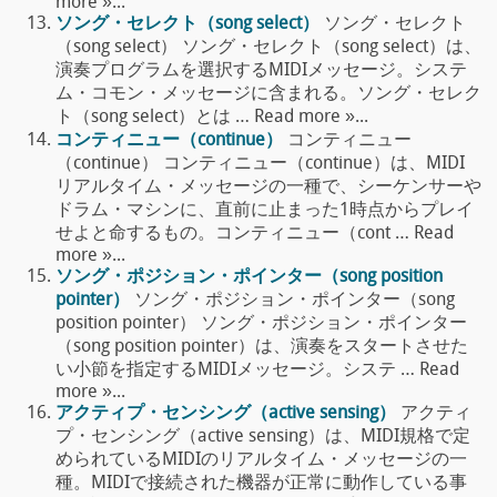
more »...
ソング・セレクト（song select）
ソング・セレクト
（song select） ソング・セレクト（song select）は、
演奏プログラムを選択するMIDIメッセージ。システ
ム・コモン・メッセージに含まれる。ソング・セレク
ト（song select）とは … Read more »...
コンティニュー（continue）
コンティニュー
（continue） コンティニュー（continue）は、MIDI
リアルタイム・メッセージの一種で、シーケンサーや
ドラム・マシンに、直前に止まった1時点からプレイ
せよと命するもの。コンティニュー（cont … Read
more »...
ソング・ポジション・ポインター（song position
pointer）
ソング・ポジション・ポインター（song
position pointer） ソング・ポジション・ポインター
（song position pointer）は、演奏をスタートさせた
い小節を指定するMIDIメッセージ。システ … Read
more »...
アクティプ・センシング（active sensing）
アクティ
プ・センシング（active sensing）は、MIDI規格で定
められているMIDIのリアルタイム・メッセージの一
種。MIDIで接続された機器が正常に動作している事