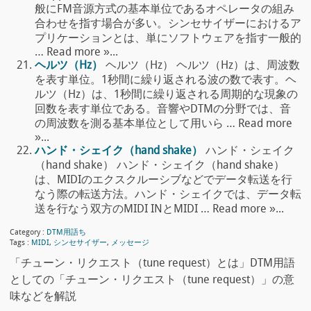
般にFM音源方式の基本単位であるオペレータの組み
合わせを指す場合が多い。シンセサイザーにおけるア
プリケーションとは、単にソフトウェアを指す一般的
… Read more »...
ヘルツ（Hz）
ヘルツ（Hz） ヘルツ（Hz）は、周波数
を表す単位。1秒間に繰り返される波の数で表す。ヘ
ルツ（Hz）は、1秒間に繰り返される周期的な現象の
回数を表す単位である。音響やDTMの分野では、音
の周波数を測る基本単位として用いら … Read more
»...
ハンド・シェイク（hand shake）
ハンド・シェイク
（hand shake） ハンド・シェイク（hand shake）
は、MIDIのエクスクルーシブなどでデータ転送を行
なう際の転送方法。ハンド・シェイクでは、データ転
送を行なう双方のMIDI INとMIDI … Read more »...
Category :
DTM用語ち
Tags :
MIDI
,
シンセサイザー
,
メッセージ
「チューン・リクエスト（tune request）とは」DTM用語
としての「チューン・リクエスト（tune request）」の意
味などを解説