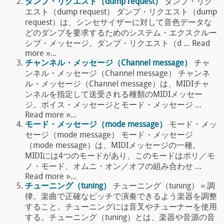
ダンプ・リクエスト（dump request）
ダンプ・リク
エスト（dump request） ダンプ・リクエスト（dump
request）は、シンセサイザーに対して音色データな
どのダンプを要求するためのシステム・エクスクルー
シブ・メッセージ。ダンプ・リクエスト（d … Read
more »...
チャンネル・メッセージ（Channel message）
チャ
ンネル・メッセージ（Channel message） チャンネ
ル・メッセージ（Channel message）は、MIDIチャ
ンネルを指定して送受される種類のMIDIメッセー
ジ。ボイス・メッセージとモード・メッセージ …
Read more »...
モード・メッセージ（mode message）
モード・メッ
セージ（mode message） モード・メッセージ
（mode message）は、MIDIメッセージの一種。
MIDIには4つのモードがあり、このモードはポリ／モ
ノ・モード、オムニ・オン／オフの組み合わせ …
Read more »...
チューニング（tuning）
チューニング（tuning）＝調
律。楽曲で正確なピッチで演奏できるよう楽器を調整
すること。チューニングには音叉やチューナーを使用
する。チューニング（tuning）とは、楽器や音源の音