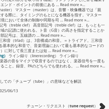
から特定の部分を取り出す機能。サンプリングした音を編集す
・ポイントの前後にある … Read more »...
aster） マスター（master）は、音響・映像機器では「親
転する際に、タイミングのもとになる機器を指す。マスター
おいて全体の制御や同期を司 … Read more »...
号（treble clef） 高音部記号（treble clef）は、もっとも一
域の記譜に使われる。ト音（G音）の高さを指定することか
、五線譜の … Read more »...
） 三和音（trlad）は、3音構成の和音。＝トライアド。三和音
る基本的な和音で、音楽理論において最も基本的なコードの
して長三度または短 … Read more »...
ng）
ライン録り（linerecording） ライン録り
電気・電子楽器の音をマイクで収音するのではなく、楽器信号を一度も
。録音、PAのどちらでも使われる。 … Read more »...
としての「チューブ（tube）」の意味などを解説
025/06/13
チューン・リクエスト（tune request）