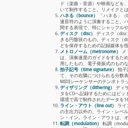
ド（楽曲・音源）や映画などを
いて制作すること。リメイクとは、既存
ハネる（bounce）
「ハネる」（b
連音符のように演奏すること。バ
関する表現で、特にシャッフルやスウィ
ディスク（disc）
ディスク（dis
きる円盤状のもの。ディスク（d
どを保存するための記録媒体を指す。メ
メトロノーム（metronome）
メ
は、演奏速度のガイドをするた
用したもの、電子発振式のものなどがあ
拍子記号（time signature）
拍子
て、その右隣につけられる分数表
MIDIシーケンサーのテンポトラックに
ディザリング（dithering）
ディザ
タをCDへ記録するためにはビット数
環境で高で制作されたデータを16bitへ落
ライン・アウト（line out）
ライン
の主出力以外の、ライン・レベ
ン・イン。ライン・アウトは、オーディ
転調（modulation）
転調（modu