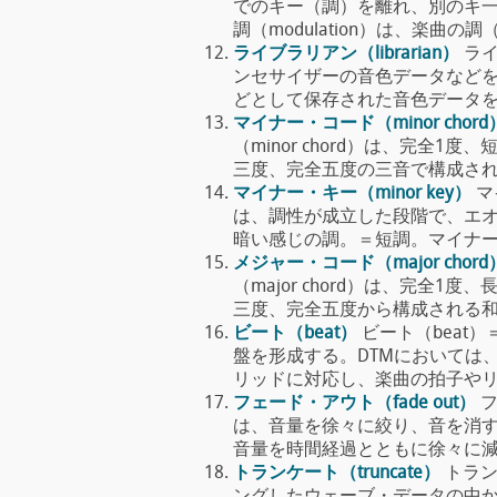
でのキー（調）を離れ、別のキ
調（modulation）は、楽曲の調（キー
ライブラリアン（librarian）
ライ
ンセサイザーの音色データなど
どとして保存された音色データをサウン
マイナー・コード（minor chord
（minor chord）は、完全
三度、完全五度の三音で構成される和音
マイナー・キー（minor key）
マ
は、調性が成立した段階で、エオ
暗い感じの調。＝短調。マイナー・キー
メジャー・コード（major chord
（major chord）は、完全
三度、完全五度から構成される和音で、
ビート（beat）
ビート（beat
盤を形成する。DTMにおいては、
リッドに対応し、楽曲の拍子やリズムパ
フェード・アウト（fade out）
フ
は、音量を徐々に絞り、音を消
音量を時間経過とともに徐々に減衰させ
トランケート（truncate）
トラン