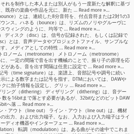
、それを制作した本人または別人がもう一度新たな解釈に基づ
の楽曲や作品を元に、新た … Read more »...
ounce）とは、連続した8分音符を、付点音符または2対1の3
ウンス。ハネる（bounce）は、リズムのノリやグルーヴに
ングのように、均等で … Read more »...
c） ディスク（disc）は、信号が記録された、もしくは記録で
isc）とは、音声データやプロジェクトファイル、サンプルな
ディアとしての特性 … Read more »...
トロノーム（metronome） メトロノーム（metronome）
めに、一定の間隔で音を出す機械のことで、振り子の原理を応
る。音を出す間隔は任意に設定で … Read more »...
記号（time signature）は、楽譜上、音部記号や調号に続い
示による数字または記号を指す。DTMにおいては、DAWや
拍子情報を設定し、グリッ … Read more »...
リング（dithering） ディザリング（dithering）は、音デー
を16bitまで落とす必要があるが、32bitなどのビットDAW
 … Read more »...
・アウト（line out） ライン・アウト（line out）は、機材
ルの出力、および出力端子。なお、入力および入力端子はライ
オ機器やインターフェー … Read more »...
lation） 転調（modulation）は、ある曲がその途中でこれま