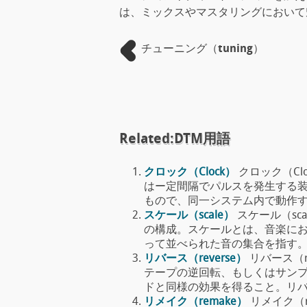
は、ミックスやマスタリングにおいて
チューニング（tuning）
Related:DTM用語
クロック（Clock）
クロック（Cl
はー定間隔でパルスを発生する
もので、同一システム内で動作する他の
スケール（scale）
スケール（sc
の構成。スケールとは、音楽に
って並べられた音の集合を指す。代表的
リバース（reverse）
リバース（r
テープの逆回転、もしくはサン
ドと同様の効果を得ること。リバースとは
リメイク（remake）
リメイク（r