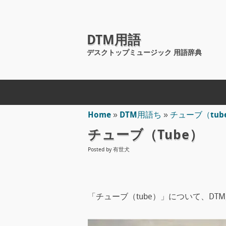
DTM用語
デスクトップミュージック 用語辞典
Home
»
DTM用語ち
»
チューブ（tub
チューブ（tube）
Posted by
有世犬
「チューブ（tube）」について、DT