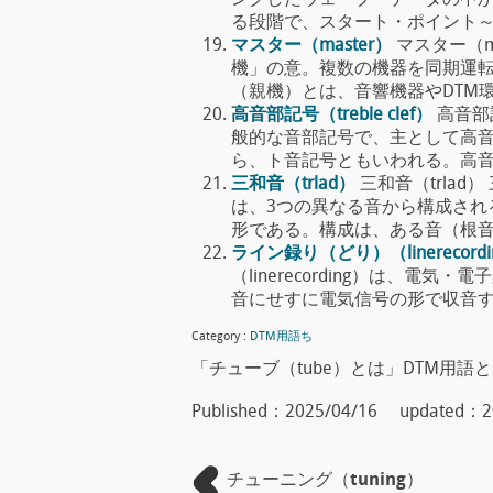
ングしたウェーブ・データの中
る段階で、スタート・ポイント～エンド
マスター（master）
マスター（m
機」の意。複数の機器を同期運
（親機）とは、音響機器やDTM環境に
高音部記号（treble clef）
高音部記
般的な音部記号で、主として高音
ら、ト音記号ともいわれる。高音部記号は
三和音（trlad）
三和音（trlad
は、3つの異なる音から構成され
形である。構成は、ある音（根音）に対
ライン録り（どり）（linerecordi
（linerecording）は、
音にせすに電気信号の形で収音すること
Category :
DTM用語ち
「チューブ（tube）とは」DTM用語
Published：
2025/04/16
updated：
2
チューニング（tuning）