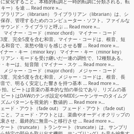
一に変化すること。本格的転調と一時的転調に分類される。転
）を途 … Read more »...
ブラリアン（librarian） ライブラリアン（librarian）は、シ
を保存、管理するためのコンピューター・ソフト。ファイルな
ド・ライブラリと呼ぶ … Read more »...
）
マイナー・コード（minor chord） マイナー・コード
1度、短3度、完全5度を含む和音。マイナー・コードは、根音、短
で、哀愁や陰りを感じさせる響 … Read more »...
イナー・キー（minor key） マイナー・キー（minor key）
リアン・モードを受け継いだ一連の調性で、12種類ある。
は、短音階（マイナー・スケ … Read more »...
）
メジャー・コード（major chord） メジャー・コード
1度、長3度、完全5度を含む和音。メジャー・コードは、根音、長
明るく安定した響きを持つ基本 … Read more »...
）＝拍。ビートは音楽の基本的な拍の単位であり、リズムの基
ビートはDAWのテンポ設定やMIDIシーケンサーのタイムグ
ターンを視覚的・数値的 … Read more »...
ェード・アウト（fade out） フェード・アウト（fade out）
すこと。フェード・アウトとは、楽曲やオーディオクリップの
、最終的に無音へと移行させ … Read more »...
ケート（truncate） トランケート（truncate）は、サンプリ