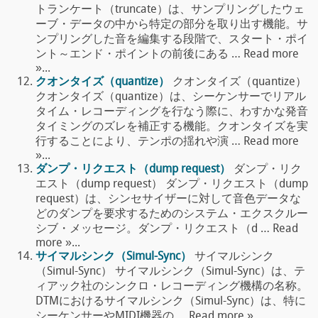
トランケート（truncate）は、サンプリングしたウェ
ーブ・データの中から特定の部分を取り出す機能。サ
ンプリングした音を編集する段階で、スタート・ポイ
ント～エンド・ポイントの前後にある … Read more
»...
クオンタイズ（quantize）
クオンタイズ（quantize）
クオンタイズ（quantize）は、シーケンサーでリアル
タイム・レコーディングを行なう際に、わすかな発音
タイミングのズレを補正する機能。クオンタイズを実
行することにより、テンポの揺れや演 … Read more
»...
ダンプ・リクエスト（dump request）
ダンプ・リク
エスト（dump request） ダンプ・リクエスト（dump
request）は、シンセサイザーに対して音色データな
どのダンプを要求するためのシステム・エクスクルー
シブ・メッセージ。ダンプ・リクエスト（d … Read
more »...
サイマルシンク（Simul-Sync）
サイマルシンク
（Simul-Sync） サイマルシンク（Simul-Sync）は、テ
ィアック社のシンクロ・レコーディング機構の名称。
DTMにおけるサイマルシンク（Simul-Sync）は、特に
シーケンサーやMIDI機器の … Read more »...