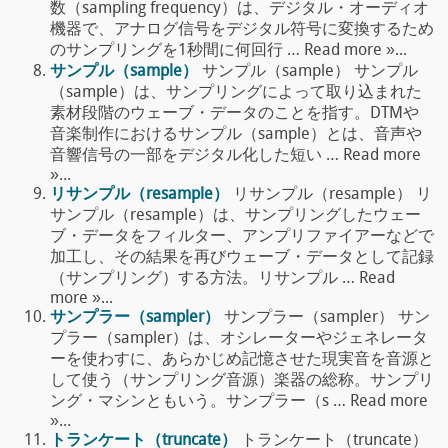
数（sampling frequency）は、デジタル・オーディオ
機器で、アナログ信号をデジタル符号に変換するため
のサンプリングを1秒間に何回行 … Read more »...
サンプル（sample）
サンプル（sample） サンプル
（sample）は、サンプリングによって取り込まれた
素材段階のウェーブ・データのことを指す。DTMや
音楽制作におけるサンプル（sample）とは、音声や
音響信号の一部をデジタル化した短い … Read more
»...
リサンプル（resample）
リサンプル（resample） リ
サンプル（resample）は、サンプリングしたウェー
ブ・データをフィルター、アンプリファイアーなどで
加工し、その結果を再びウェーブ・データとして記録
（サンプリング）する方法。リサンプル … Read
more »...
サンプラー（sampler）
サンプラー（sampler） サン
プラー（sampler）は、オシレーターやジェネレータ
ーを使わすに、あらかじめ記憶させた現実音を音源と
して使う（サンプリング音源）楽器の総称。サンプリ
ング・マシンともいう。サンプラー（s … Read more
»...
トランケート（truncate）
トランケート（truncate）