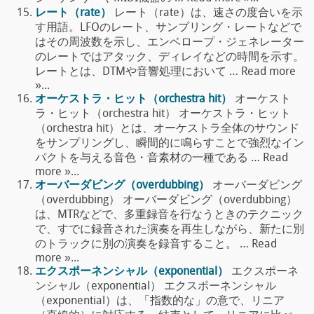
レート（rate）
レート（rate）は、速さの度合いを示
す用語。LFOのレート、サンプリング・レートなどで
はその周波数を示し、エンベロープ・ジェネレーター
のレートではアタック、ディレイなどの時間を示す。
レートとは、DTMや音響処理において … Read more
»...
オーケストラ・ヒット（orchestra hit）
オーケスト
ラ・ヒット（orchestra hit） オーケストラ・ヒット
（orchestra hit）とは、オーケストラ全体のサウンド
をサンプリングし、瞬間的に鳴らすことで強烈なイン
パクトを与える音色・音素材の一種である … Read
more »...
オーバーダビング（overdubbing）
オーバーダビング
（overdubbing） オーバーダビング（overdubbing）
は、MTRなどで、多重録音を行なうときのテクニック
で、すでに録音された演奏を再生しながら、新たに別
のトラックに別の演奏を録音すること。 … Read
more »...
エクスポーネンシャル（exponential）
エクスポーネ
ンシャル（exponential） エクスポーネンシャル
（exponential）は、「指数的な」の意で、リニア