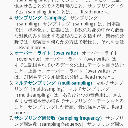
（sampling time）は、サンプラーで、メモリーに記
憶させることのできる時間のこと。サンプリング・タ
イム（sampling time）とは、 … Read more »...
サンプリング（sampling）
サンプリング
（sampling） サンプリング（sampling）は、日本語
では「標本化」。広義には、多数の対象の中から必要
な対象のみを抽出する過程のことを指すが、楽器の分
野では、現実音を何らかの方法で収録し、それを音源
… Read more »...
オーバー・ライト（over write）
オーバー・ライト
（over write） オーバー・ライト（over write）は、
すでに記録されているデータの上にデータを書き込む
こと。上書き。オーバー・ライト（over write）と
は、DTMやデジタル編集の分野 … Read more »...
マルチサンプリング（multi-sampling）
マルチサンプ
リング（multi-sampling） マルチサンプリング
（multi-sampling）は、あるひとつの音色用に、さま
ざまな音域や音の強さでサンプリング・データをとる
こと。サンプリングした音高、音の強さと実 … Read
more »...
サンプリング周波数（sampling frequency）
サンプリ
ング周波数（sampling frequency） サンプリング周波