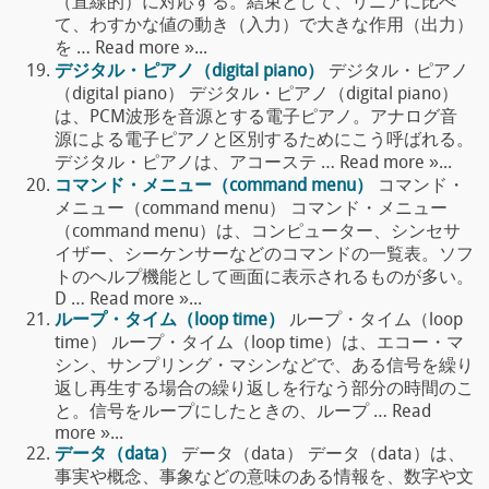
（直線的）に対応する。結束として、リニアに比べ
て、わすかな値の動き（入力）で大きな作用（出力）
を … Read more »...
デジタル・ピアノ（digital piano）
デジタル・ピアノ
（digital piano） デジタル・ピアノ（digital piano）
は、PCM波形を音源とする電子ピアノ。アナログ音
源による電子ピアノと区別するためにこう呼ばれる。
デジタル・ピアノは、アコーステ … Read more »...
コマンド・メニュー（command menu）
コマンド・
メニュー（command menu） コマンド・メニュー
（command menu）は、コンピューター、シンセサ
イザー、シーケンサーなどのコマンドの一覧表。ソフ
トのヘルプ機能として画面に表示されるものが多い。
D … Read more »...
ループ・タイム（loop time）
ループ・タイム（loop
time） ループ・タイム（loop time）は、エコー・マ
シン、サンプリング・マシンなどで、ある信号を繰り
返し再生する場合の繰り返しを行なう部分の時間のこ
と。信号をループにしたときの、ループ … Read
more »...
データ（data）
データ（data） データ（data）は、
事実や概念、事象などの意味のある情報を、数字や文