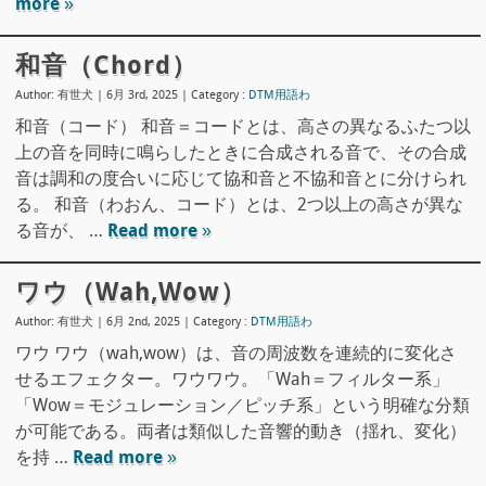
more »
和音（Chord）
Author: 有世犬 | 6月 3rd, 2025 |
Category :
DTM用語わ
和音（コード） 和音＝コードとは、高さの異なるふたつ以
上の音を同時に鳴らしたときに合成される音で、その合成
音は調和の度合いに応じて協和音と不協和音とに分けられ
る。 和音（わおん、コード）とは、2つ以上の高さが異な
る音が、 …
Read more »
ワウ（wah,wow）
Author: 有世犬 | 6月 2nd, 2025 |
Category :
DTM用語わ
ワウ ワウ（wah,wow）は、音の周波数を連続的に変化さ
せるエフェクター。ワウワウ。「Wah＝フィルター系」
「Wow＝モジュレーション／ピッチ系」という明確な分類
が可能である。両者は類似した音響的動き（揺れ、変化）
を持 …
Read more »