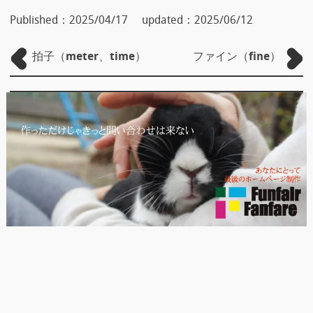
Published：
2025/04/17
updated：
2025/06/12
拍子（meter、time）
ファイン（fine）