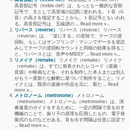
高音部記号（treble clef）
高音部記号（treble clef）
高音部記号（treble clef）は、もっとも一般的な音部
記号で、主として高音域の記譜に使われる。ト音（G
音）の高さを指定することから、ト音記号ともいわれ
る。高音部記号は、五線譜の … Read more »...
リバース（reverse）
リバース（reverse） リバース
（reverse）は、「逆にする」の意味で、テープの逆
回転、もしくはサンプリング・マシンでデータを逆読
みしてテープの逆回転サウンドと同様の効果を得るこ
と。リバースとは、音声やMIDIデ … Read more »...
リメイク（remake）
リメイク（remake） リメイク
（remake）は、すでに発表されたレコード（楽曲・
音源）や映画などを、それを制作した本人または別人
がもう一度新たな解釈に基づいて制作すること。リメ
イクとは、既存の楽曲や作品を元に、新た … Read
more »...
メトロノーム（metronome）
メトロノーム
（metronome） メトロノーム（metronome）は、演
奏速度のガイドをするために、一定の間隔で音を出す
機械のことで、振り子の原理を応用したもの、電子発
振式のものなどがある。音を出す間隔は任意に設定で
… Read more »...