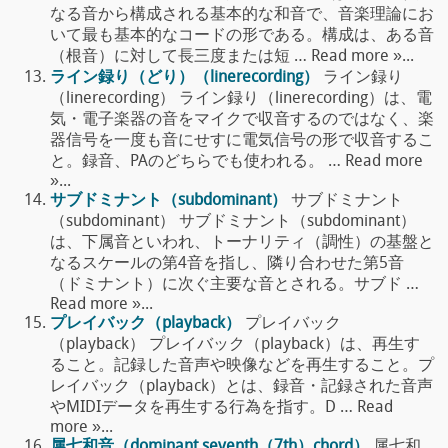
なる音から構成される基本的な和音で、音楽理論にお
いて最も基本的なコードの形である。構成は、ある音
（根音）に対して長三度または短 … Read more »...
ライン録り（どり）（linerecording）
ライン録り
（linerecording） ライン録り（linerecording）は、電
気・電子楽器の音をマイクで収音するのではなく、楽
器信号を一度も音にせすに電気信号の形で収音するこ
と。録音、PAのどちらでも使われる。 … Read more
»...
サブドミナント（subdominant）
サブドミナント
（subdominant） サブドミナント（subdominant）
は、下属音といわれ、トーナリティ（調性）の基盤と
なるスケールの第4音を指し、隣り合わせた第5音
（ドミナント）に次ぐ主要な音とされる。サブド …
Read more »...
プレイバック（playback）
プレイバック
（playback） プレイバック（playback）は、再生す
ること。記録した音声や映像などを再生すること。プ
レイバック（playback）とは、録音・記録された音声
やMIDIデータを再生する行為を指す。D … Read
more »...
属七和音（dominant seventh（7th）chord）
属七和