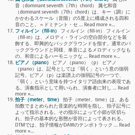
音（dominant seventh（7th）chord） 属七和音
（dominant seventh（7th）chord）は、キー（調）に
かかわるスケール（音階）の5度上に構成される四和
音のこと。＝ドミナント・セ … Read more »...
フィルイン（fill-in）
フィルイン（fill-in） フィルイン
（fill-in）は、メロディ・ラインの空白部分などを装
飾する、即興的なバックグラウンドを指す。通常のバ
ックグラウンドと同様、単音によるメロディックなも
の、和音によるハーモニックな … Read more »...
ピアノ（piano）
ピアノ（piano）（p） ピアノ
（piano）は、記号としては「弱く」という意の強弱
記号。ピアノ（p）は楽譜上の強弱記号の一つで、
「弱く」という意味を持つイタリア語由来の表現であ
る。演奏指示として用いられ、演奏者に対し … Read
more »...
拍子（meter、time）
拍子（meter、time）は、ある
拍数でまとめられた音楽的な時間を指し、拍子記号に
よって指示される。その指示によって小節が区切ら
れ、拍子の基本的な形態が音符によって表される。
DTMでは、拍子情報がDAWのテンポトラック … Read
more »...