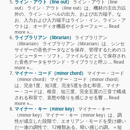
ライン・アウト（line out）
ライン・アウト（line
out） ライン・アウト（line out）は、機材の主出力以
外の、ライン・レベルの出力、および出力端子。な
お、入力および入力端子はライン・イン。ライン・ア
ウトは、オーディオ機器やインターフェー … Read
more »...
ライブラリアン（librarian）
ライブラリアン
（librarian） ライブラリアン（librarian）は、シンセ
サイザーの音色データなどを保存、管理するためのコ
ンピューター・ソフト。ファイルなどとして保存され
た音色データをサウンド・ライブラリと呼ぶ … Read
more »...
マイナー・コード（minor chord）
マイナー・コード
（minor chord） マイナー・コード（minor chord）
は、完全1度、短3度、完全5度を含む和音。マイナ
ー・コードは、根音、短三度、完全五度の三音で構成
される和音で、哀愁や陰りを感じさせる響 … Read
more »...
マイナー・キー（minor key）
マイナー・キー
（minor key） マイナー・キー（minor key）は、調
性が成立した段階で、エオリアン・モードを受け継い
だ一連の調性で、12種類ある。暗い感じの調。＝短