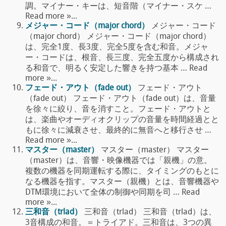
調。マイナー・キーは、短音階（マイナー・スケ …
Read more »...
メジャー・コード（major chord）
メジャー・コード
（major chord） メジャー・コード（major chord）
は、完全1度、長3度、完全5度を含む和音。メジャ
ー・コードは、根音、長三度、完全五度から構成され
る和音で、明るく安定した響きを持つ基本 … Read
more »...
フェード・アウト（fade out）
フェード・アウト
（fade out） フェード・アウト（fade out）は、音量
を徐々に絞り、音を消すこと。フェード・アウトと
は、楽曲やオーディオクリップの音量を時間経過とと
もに徐々に減衰させ、最終的に無音へと移行させ …
Read more »...
マスター（master）
マスター（master） マスター
（master）は、音響・映像機器では「親機」の意。
複数の機器を同期運転する際に、タイミングのもとに
なる機器を指す。マスター（親機）とは、音響機器や
DTM環境において全体の制御や同期を司 … Read
more »...
三和音（trlad）
三和音（trlad） 三和音（trlad）は、
3音構成の和音。＝トライアド。三和音は、3つの異