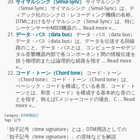
サイマルシンク（Simul-Sync）
サイマルシンク
（Simul-Sync） サイマルシンク（Simul-Sync）は、テ
ィアック社のシンクロ・レコーディング機構の名称。
DTMにおけるサイマルシンク（Simul-Sync）は、特に
シーケンサーやMIDI機器の … Read more »...
データ・バス（data bus）
データ・バス（data bus）
データ・バス（data bus）は、データを伝送する回線
路のこと。データ・バスとは、コンピューターやデジ
タル音響機器内部で各コンポーネント間の情報伝達を
担う物理的または論理的な経路を指す … Read more
»...
コード・トーン（Chord tone）
コード・トーン
（Chord tone） コード・トーン（Chord tone）は、
ベーシック・コードを構成している各音。コード・ト
ーンとは、和音（コード）を構成する基本的な音のこ
とを指す。例えばCメジャーコードの場合、C … Read
more »...
Category :
DTM用語ひ
Tags :
記号
「拍子記号（time signature）とは」DTM用語としての
「拍子記号（time signature）」の意味などを解説