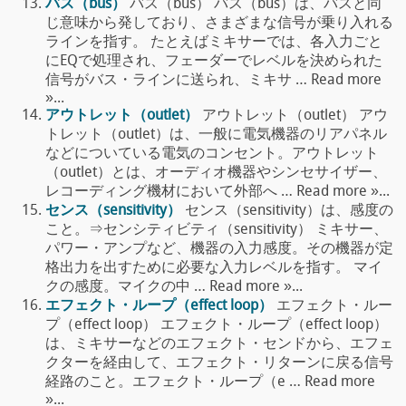
バス（bus）
バス（bus） バス（bus）は、バスと同
じ意味から発しており、さまざまな信号が乗り入れる
ラインを指す。 たとえばミキサーでは、各入力ごと
にEQで処理され、フェーダーでレベルを決められた
信号がバス・ラインに送られ、ミキサ … Read more
»...
アウトレット（outlet）
アウトレット（outlet） アウ
トレット（outlet）は、一般に電気機器のリアパネル
などについている電気のコンセント。アウトレット
（outlet）とは、オーディオ機器やシンセサイザー、
レコーディング機材において外部へ … Read more »...
センス（sensitivity）
センス（sensitivity）は、感度の
こと。⇒センシティビティ（sensitivity） ミキサー、
パワー・アンプなど、機器の入力感度。その機器が定
格出力を出すために必要な入力レベルを指す。 マイ
クの感度。マイクの中 … Read more »...
エフェクト・ループ（effect loop）
エフェクト・ルー
プ（effect loop） エフェクト・ループ（effect loop）
は、ミキサーなどのエフェクト・センドから、エフェ
クターを経由して、エフェクト・リターンに戻る信号
経路のこと。エフェクト・ループ（e … Read more
»...