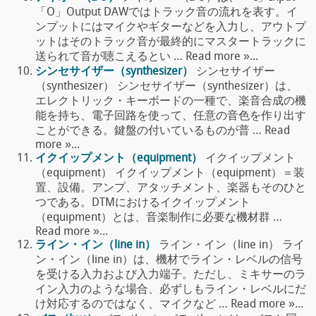
「O」Output DAWではトラック音の流れを表す。イ
ンプットにはマイクやギターなどを入力し、アウトプ
ットはそのトラック音が最終的にマスタートラックに
送られて音が聴こえるとい … Read more »...
シンセサイザー（synthesizer）
シンセサイザー
（synthesizer） シンセサイザー（synthesizer）は、
エレクトリック・キーボードの一種で、楽音合成の機
能を持ち、電子回路を使って、任意の音色を作り出す
ことができる。鍵盤の付いているものが普 … Read
more »...
イクイップメント（equipment）
イクイップメント
（equipment） イクイップメント（equipment）＝装
置、設備。アンプ、アタッチメント、楽器もそのひと
つである。DTMにおけるイクイップメント
（equipment）とは、音楽制作に必要な機材群 …
Read more »...
ライン・イン（line in）
ライン・イン（line in） ライ
ン・イン（line in）は、機材でライン・レベルの信号
を受ける入力および入力端子。ただし、ミキサーのラ
イン入力のような場合、必ずしもライン・レベルにだ
け対応するのではなく、マイクなど … Read more »...