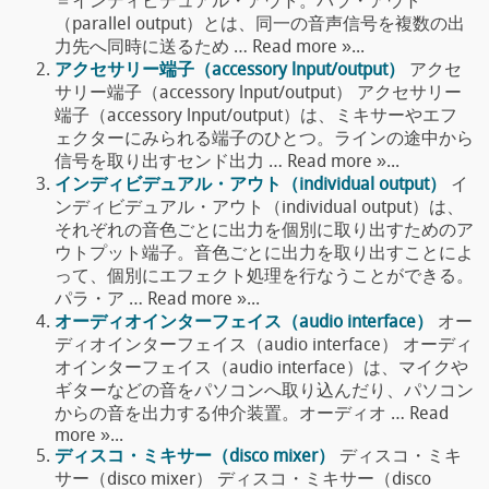
＝インディビデュアル・アウト。パラ・アウト
（parallel output）とは、同一の音声信号を複数の出
力先へ同時に送るため … Read more »...
アクセサリー端子（accessory lnput/output）
アクセ
サリー端子（accessory lnput/output） アクセサリー
端子（accessory lnput/output）は、ミキサーやエフ
ェクターにみられる端子のひとつ。ラインの途中から
信号を取り出すセンド出力 … Read more »...
インディビデュアル・アウト（individual output）
イ
ンディビデュアル・アウト（individual output）は、
それぞれの音色ごとに出力を個別に取り出すためのア
ウトプット端子。音色ごとに出力を取り出すことによ
って、個別にエフェクト処理を行なうことができる。
パラ・ア … Read more »...
オーディオインターフェイス（audio interface）
オー
ディオインターフェイス（audio interface） オーディ
オインターフェイス（audio interface）は、マイクや
ギターなどの音をパソコンへ取り込んだり、パソコン
からの音を出力する仲介装置。オーディオ … Read
more »...
ディスコ・ミキサー（disco mixer）
ディスコ・ミキ
サー（disco mixer） ディスコ・ミキサー（disco