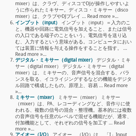
mixer）は、クラヴ、ディスコでDJが操作しやすいよ
うに作られたミキサー。ディスコ・ミキサー（disco
mixer）は、クラブやDJプレイ … Read more »...
インプット（input）
インプット（input）＝入力のこ
と。機器や回路に電気信号を加えること、または信号
の入口である端子のことをいう。電気信号を送り込
む、入力するという意味がある。コンピュータにおい
ては装置に情報を与える操作をすることを指す。 …
Read more »...
デジタル・ミキサー（digital mixer）
デジタル・ミキ
サー（digital mixer） デジタル・ミキサー（digital
mixer）は、ミキサーの、音声信号を混合する、バラ
ンスを取る、イコライジングするなどの機能をデジタ
ル回路で構成したもの。原理上、容易 … Read more
»...
ミキサー（mixer）
ミキサー（mixer） ミキサー
（mixer）は、PA、レコーディングなど、音作りに使
われる、複数の信号の混合・整理機。基本的には複数
の音声信号を任意のレベルで混ぜる機能だが、通常、
付加機能として、それぞれの信号を加工す … Read
more »...
アイオー（I/O）
アイオー （I/O）は、 「I」Input